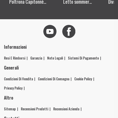
Poltrona Capitonnè
Letto sommier
Divan
Chesterfield mod. 01
matrimoniale mod.01
pen
compon
Informazioni
Resi E Rimborsi
Garanzia
Note Legali
Sistemi Di Pagamento
Generali
Condizioni Di Vendita
Condizioni Di Consegna
Cookie Policy
Privacy Policy
Altro
Sitemap
Recensioni Prodotti
Recensioni Azienda