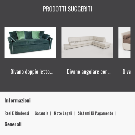
PRODOTTI SUGGERITI
Divano doppio letto
Divano angolare con
Divan
estraibile Mod.
penisola componibile
max con
2185EMAX
mod. 150F
m
Informazioni
Resi E Rimborsi
Garanzia
Note Legali
Sistemi Di Pagamento
Generali