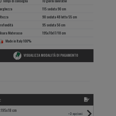
Tempi di consegna
10 giorni lavorativi
arghezza
115 seduta 90 cm
ltezza
90 seduta 48 letto 55 cm
rofondità
95 seduta 56 cm
isura Materasso
195x70x17/18 cm
Made in Italy 100%
VISUALIZZA MODALITÀ DI PAGAMENTO
:
x195x18 cm
+3 opzioni