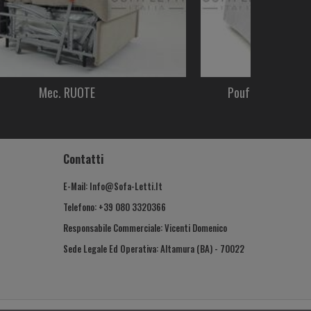
Mec. RUOTE
Pouf Letto Estraib
Contatti
E-Mail: Info@sofa-Letti.it
Telefono: +39 080 3320366
Responsabile Commerciale: Vicenti Domenico
Sede Legale Ed Operativa: Altamura (BA) - 70022