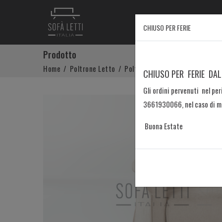
Home
Prod
CHIUSO PER FERIE
Prodotto
Home
Poltrone Letto
Poltrona Letto materasso 18 c
CHIUSO PER FERIE DAL
Gli ordini pervenuti nel peri
3661930066, nel caso di man
Buona Estate