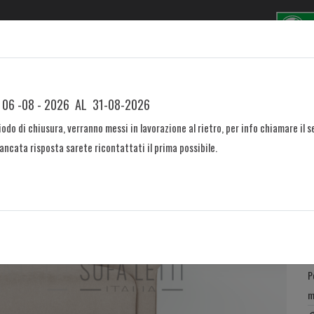
otti
Azienda
Blog
Contatti
m mod. 0185
 06 -08 - 2026 AL 31-08-2026
odo di chiusura, verranno messi in lavorazione al rietro, per info chiamare il se
cata risposta sarete ricontattati il prima possibile.
R
m
C
€
P
m