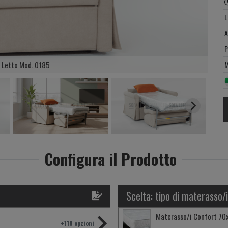
L
A
P
 Letto Mod. 0185
M
Configura il Prodotto
Scelta: tipo di materasso/i
Materasso/i Confort 70
+118 opzioni