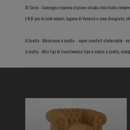
Di Serie - Consegna copresa al piano strada zona Italia compre
( N.B: per le isole minori, laguna di Venezia e zone disagiate, 
-
A Scelta - Materasso a scelta - super comfort sfoderabile - e
A scelta - Altri tipi di rivestimento tipo e colore a scelta, simil
A scelta - Consegna in casa
A scelta - Accessori: cuacini arredo - meccanismo di sollevam