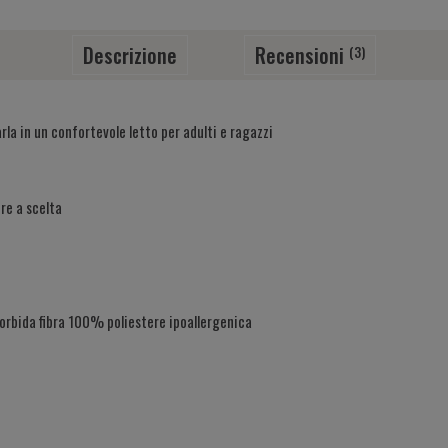
Descrizione
Recensioni
(3)
la in un confortevole letto per adulti e ragazzi
ore a scelta
morbida fibra 100% poliestere ipoallergenica