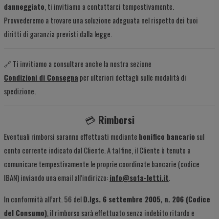
danneggiato
, ti invitiamo a contattarci tempestivamente.
Provvederemo a trovare una soluzione adeguata nel rispetto dei tuoi
diritti di garanzia previsti dalla legge.
🔗 Ti invitiamo a consultare anche la nostra sezione
Condizioni di Consegna
per ulteriori dettagli sulle modalità di
spedizione.
💳
Rimborsi
Eventuali rimborsi saranno effettuati mediante
bonifico bancario
sul
conto corrente indicato dal Cliente. A tal fine, il Cliente è tenuto a
comunicare tempestivamente le proprie coordinate bancarie (codice
IBAN) inviando una email all’indirizzo:
info@sofa-letti.it
.
In conformità all’art. 56 del
D.lgs. 6 settembre 2005, n. 206 (Codice
del Consumo)
, il rimborso sarà effettuato senza indebito ritardo e