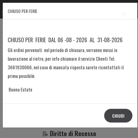
×
Home
Informazioni
Resi e Rimborsi
CHIUSO PER FERIE
Resi e Rimborsi
CHIUSO PER FERIE DAL 06 -08 - 2026 AL 31-08-2026
Gli ordini pervenuti nel periodo di chiusura, verranno messi in
📦
Resi
lavorazione al rietro, per info chiamare il servizio Clienti Tel.
Prima di procedere con la richiesta di reso, ti invitiamo a contattare il
3661930066, nel caso di mancata risposta sarete ricontattati il
nostro Servizio Clienti per segnalare eventuali problematiche riscontrate:
prima possibile.
📞
Buona Estate
Telefono
:
080 3320366
📧
Email
:
scrivendo qui
📝 Oppure aprendo una segnalazione nell’
Area Assistenza Utenti
del
sito.
CHIUDI
📝
Diritto di Recesso