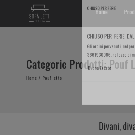
Home
Prod
CHIUSO PER FERIE
CHIUSO PER FERIE DAL
Gli ordini pervenuti nel peri
Categorie Prodotti: Pouf 
3661930066, nel caso di man
Buona Estate
Home
Pouf letto
Divani, diva