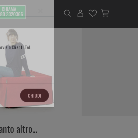
×
rvizio Clienti Tel.
CHIUDI
anto altro...