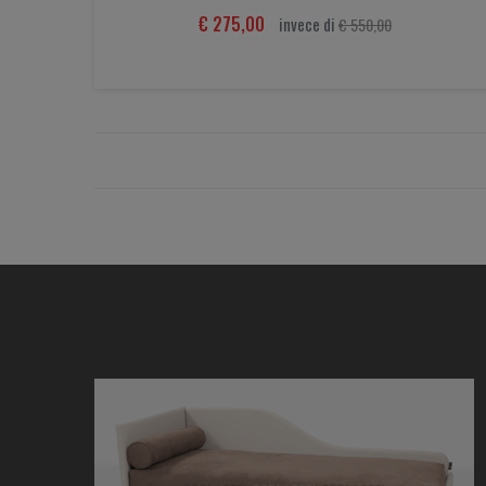
€
275,00
invece di
€
550,00