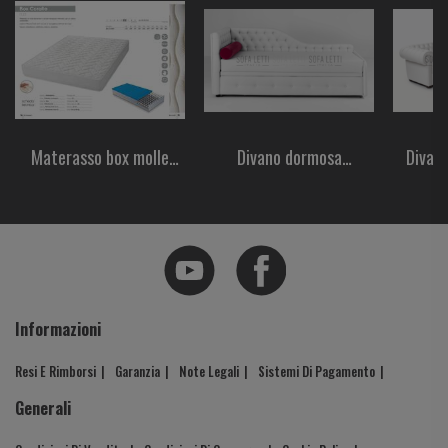
Materasso box molle
Divano dormosa
Divan
160x190x23 cm mod.
Capitonnè con doppio
Corallo
letto estraibile Mod.
1555
Informazioni
Resi E Rimborsi
Garanzia
Note Legali
Sistemi Di Pagamento
Generali