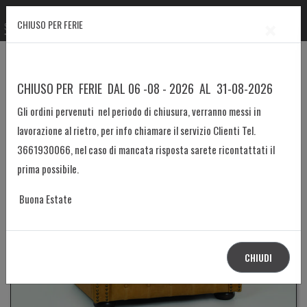
×
Home
Blog
CHIUSO PER FERIE
Poltrona Chesterfield con lavorazione in capitonnè
Poltrona Chesterfield con lavorazione in capitonnè, un tocco di classe al vostro
CHIUSO PER FERIE DAL 06 -08 - 2026 AL 31-08-2026
arredo
Gli ordini pervenuti nel periodo di chiusura, verranno messi in
Trasforma Srl
30-06-2021
lavorazione al rietro, per info chiamare il servizio Clienti Tel.
poltrona, divano, chesterfield, chester, capitonnè, eleganza, classico
3661930066, nel caso di mancata risposta sarete ricontattati il
prima possibile.
Buona Estate
CHIUDI