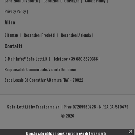
Condizioni Di Vendita
Condizioni Di Consegna
Cookie Policy
Privacy Policy
Altro
Sitemap
Recensioni Prodotti
Recensioni Azienda
Contatti
E-Mail: Info@sofa-Letti.it
Telefono: +39 080 3320366
Responsabile Commerciale: Vicenti Domenico
Sede Legale Ed Operativa: Altamura (BA) - 70022
Sofa-Letti.it
by
Trasforma srl
| P.Iva: 07209960728 - N.REA BA-540479
© 2026
☒
Questo sito utilizza cookie propri e/o di terze parti.