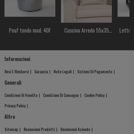
Pouf tondo mod. 40F
Cuscino Arredo 55x35
Letto 
cm
box c
Informazioni
Resi E Rimborsi
Garanzia
Note Legali
Sistemi Di Pagamento
Generali
Condizioni Di Vendita
Condizioni Di Consegna
Cookie Policy
Privacy Policy
Altro
Sitemap
Recensioni Prodotti
Recensioni Azienda