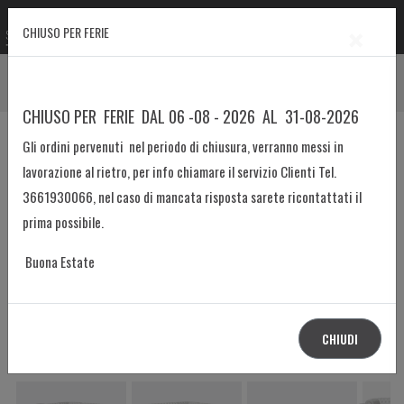
×
CHIUSO PER FERIE
Prodotto
Home
Divani e letti Capitonné
Divano Angolare mod. Chester
CHIUSO PER FERIE DAL 06 -08 - 2026 AL 31-08-2026
Gli ordini pervenuti nel periodo di chiusura, verranno messi in
lavorazione al rietro, per info chiamare il servizio Clienti Tel.
3661930066, nel caso di mancata risposta sarete ricontattati il
prima possibile.
Buona Estate
CHIUDI
divano chester Angolare - componibile