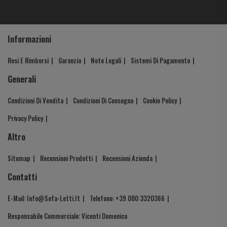
Chester letto con
L.140 h. 18 cm. mod. 120
Capito
materasso
120
140x190x13/14 cm.
C
Informazioni
Resi E Rimborsi
Garanzia
Note Legali
Sistemi Di Pagamento
Generali
Condizioni Di Vendita
Condizioni Di Consegna
Cookie Policy
Privacy Policy
Altro
Sitemap
Recensioni Prodotti
Recensioni Azienda
Contatti
E-Mail: Info@sofa-Letti.it
Telefono: +39 080 3320366
Responsabile Commerciale: Vicenti Domenico