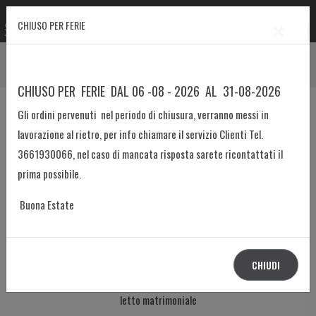
×
CHIUSO PER FERIE
Prodotto
Home
Letti
Divano dormosa Doppio Letto Estraibile mod. 1530B-MAX
CHIUSO PER FERIE DAL 06 -08 - 2026 AL 31-08-2026
Gli ordini pervenuti nel periodo di chiusura, verranno messi in
lavorazione al rietro, per info chiamare il servizio Clienti Tel.
3661930066, nel caso di mancata risposta sarete ricontattati il
prima possibile.
Buona Estate
CHIUDI
divano dormosa con due letti singoli affiancati utilizzabile come
letto matrimoniale