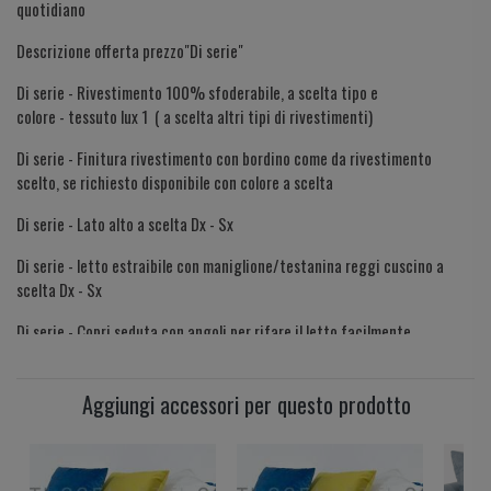
quotidiano
Descrizione offerta prezzo"Di serie"
Di serie - Rivestimento 100% sfoderabile, a scelta tipo e
colore - tessuto lux 1 ( a scelta altri tipi di rivestimenti)
Di serie - Finitura rivestimento con bordino come da rivestimento
scelto, se richiesto disponibile con colore a scelta
Di serie - Lato alto a scelta Dx - Sx
Di serie - letto estraibile con maniglione/testanina reggi cuscino a
scelta Dx - Sx
Di serie - Copri seduta con angoli per rifare il letto facilmente
Di serie - 2 Cuscini decò 50x50 cm. sfoderabili, imbottitura 100%
poliestere
Aggiungi accessori per questo prodotto
Di serie - 2 Piani letto doghe, perimetro in acciaio strutturale
Di serie - Senza materassi ( a scelta 3 tipologie di comfort)