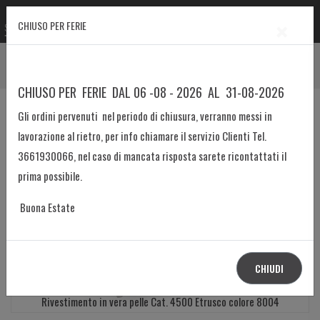
×
CHIUSO PER FERIE
Prodotto
Home
Poltrone
Poltrona mod 05
CHIUSO PER FERIE DAL 06 -08 - 2026 AL 31-08-2026
Gli ordini pervenuti nel periodo di chiusura, verranno messi in
lavorazione al rietro, per info chiamare il servizio Clienti Tel.
3661930066, nel caso di mancata risposta sarete ricontattati il
prima possibile.
Buona Estate
CHIUDI
Rivestimento in vera pelle Cat. 4500 Etrusco colore 8004