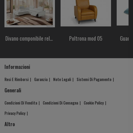
Divano componibile relax
Poltrona mod 05
Guanc
reclinabile mod. Denni 01
Informazioni
Resi E Rimborsi
Garanzia
Note Legali
Sistemi Di Pagamento
Generali
Condizioni Di Vendita
Condizioni Di Consegna
Cookie Policy
Privacy Policy
Altro