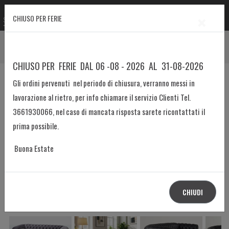
×
CHIUSO PER FERIE
Prodotto
Home
Divani e letti Capitonné
Divano 2 posti Capitonné Mod. Chester
CHIUSO PER FERIE DAL 06 -08 - 2026 AL 31-08-2026
Gli ordini pervenuti nel periodo di chiusura, verranno messi in
lavorazione al rietro, per info chiamare il servizio Clienti Tel.
3661930066, nel caso di mancata risposta sarete ricontattati il
prima possibile.
Buona Estate
CHIUDI
Divano 2 posti max rivestimento velluto col. 23 grigio