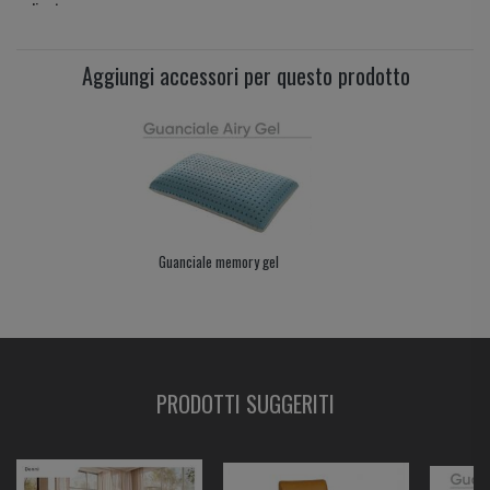
poliestere
Di serie - Supporto seduta con cinghie elastiche
Aggiungi accessori per questo prodotto
Di serie - struttura in legno - massello- multistrato - truciolato
Di serie - Piedini in legno colore testa di moro
-
A scelta - Altri tipi di rivestimento e colore a scelta, velluto, vera Pelle,
vera pelle effetto vintage,
Guanciale memory gel
A scelta - Tipo di consegna
PRODOTTI SUGGERITI