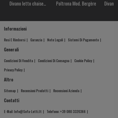
Divano letto chaise
Poltrona Mod. Bergère
Divano 
longue mod. 03
Informazioni
Resi E Rimborsi
Garanzia
Note Legali
Sistemi Di Pagamento
Generali
Condizioni Di Vendita
Condizioni Di Consegna
Cookie Policy
Privacy Policy
Altro
Sitemap
Recensioni Prodotti
Recensioni Azienda
Contatti
E-Mail: Info@sofa-Letti.it
Telefono: +39 080 3320366