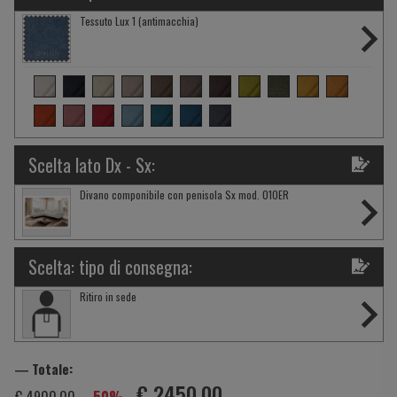
Tessuto Lux 1 (antimacchia)
Scelta lato Dx - Sx:
Divano componibile con penisola Sx mod. 010ER
Scelta: tipo di consegna:
Ritiro in sede
― Totale:
€ 2450,00
€ 4900,00
-50%