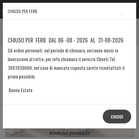
×
CHIUSO PER FERIE
Prodotto
Home
Divani e Angolari
CHIUSO PER FERIE DAL 06 -08 - 2026 AL 31-08-2026
Divano angolare con penisola Dx /Sx componibile mod. 010ER
Gli ordini pervenuti nel periodo di chiusura, verranno messi in
lavorazione al rietro, per info chiamare il servizio Clienti Tel.
3661930066, nel caso di mancata risposta sarete ricontattati il
prima possibile.
Buona Estate
CHIUDI
divano con penisola Dx