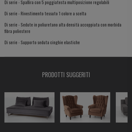
Di serie - Spallira con 5 poggiatesta multiposizione regolabili
Di serie - Rivestimento tessuto 1 colore a scelta
Di serie - Sedute in poliuretano alta densità accoppiata con morbida
fibra poliestere
Di serie - Supporto seduta cinghie elastiche
Di serie - Piedi in acciaio cromato altezza 15 cm
PRODOTTI SUGGERITI
A scelta - Altri rivestimenti, tipo e colore a scelta, similpelle, tessuto lux
5, velluto, vera pelle - vera pelle effetto vintage
A scelta - Tipo di consegna